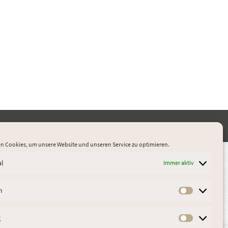
er
Impressum
Datenschutz
AGB
Cookie-Richtlinie (EU)
n Cookies, um unsere Website und unseren Service zu optimieren.
al
Immer aktiv
n
Statistik
g
Marketin