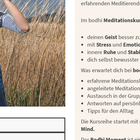
erfahrenden Meditierend
Im bodhi
Meditationsku
deinen
Geist
besser z
mit
Stress
und
Emoti
innere
Ruhe
und
Stabi
dich selbst bewusst
Was erwartet dich bei
bo
erfahrene Meditations
angeleitete Meditatio
Austausch in der Gru
Antworten auf persönl
Tipps für den Alltag
Die Kursreihe startet mi
Mind.
Der
Bodhi Moment
ist e