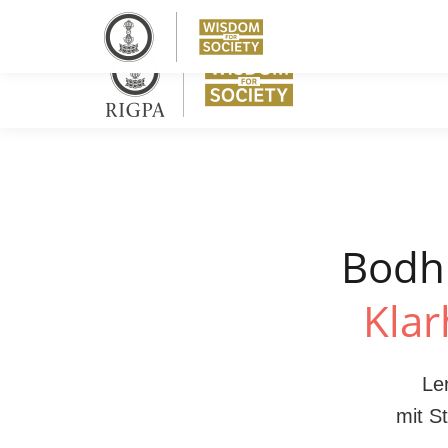
Bodhi
Klar
Le
mit S