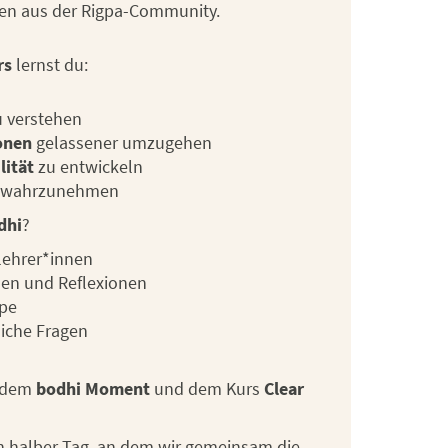
en aus der Rigpa-Community.
rs
lernst du:
u verstehen
onen
gelassener umzugehen
lität
zu entwickeln
er wahrzunehmen
dhi
?
lehrer*innen
nen und Reflexionen
ppe
iche Fragen
t dem
bodhi Moment
und dem Kurs
Clear
in halber Tag, an dem wir gemeinsam die