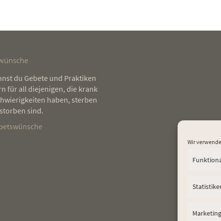
wünsche
elle
nnst du Gebete und Praktiken
Ich habe vor drei Jahren angefangen
Regelmäßig zu meditiere
tter
n für all diejenigen, die krank
zu meditieren und seitdem nie
Vergänglichkeit besser
et –
chwierigkeiten haben, sterben
aufgehört. Warum? Meditation
und dadurch die Schön
ie
storben sind.
bedeutet für mich Freiheit. Und das
Moment zu erkennen. Ic
r die
ist etwas, was ich nirgendwo anders
gelassener und freier 
ebetswünsche
ehr
gefunden habe. Nicht im Kampfsport,
Inneren und damit auch 
Wir verwende
nicht bei meiner Freundin, nicht bei
ich lebe und wie ich mi
gar
Freunden und schon gar nicht in der
Menschen umgehe.
Funktion
n
Schule.
Elena Lustig
Statistike
Nicholas Bauer
Marketin