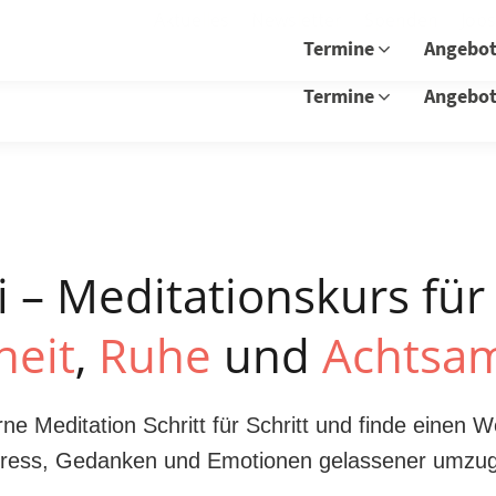
Aktuelles
Newsletter
Spenden
Job
Termine
Angebo
Termine
Angebo
 – Meditationskurs fü
heit
,
Ruhe
und
Achtsam
rne Meditation Schritt für Schritt und finde einen W
tress, Gedanken und Emotionen gelassener umzu