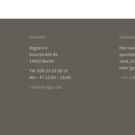
Kontakt
Gebets
Rigpa e.V.
Die Praxis der heilsamen Kraftqu
Hier ka
Soorstraße 85
hat mir nach dem Tod meiner Mu
sponser
14050 Berlin
nicht nur Trost und Halt gespend
sind, S
auf erstaunliche Weise hat sich d
oder ge
Tel. 030.23 25 50 10
Beziehung zu meiner Mutter übe
Mo – Fr 12:00 – 16:00
» Zu G
Zeit verändert, und es hat eine s
» info@rigpa.de
grundlegende Versöhnung
stattgefunden. Dies war von mir 
nicht beabsichtigt, sozusagen ei
unerwartetes Geschenk dieser
tiefgründigen Praxis, die auf
verschiedenen Ebenen wirkt.