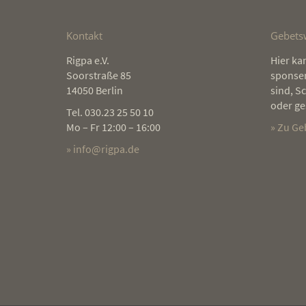
Kontakt
Gebets
Rigpa e.V.
Die Praxis der heilsamen Kraftqu
Hier ka
Soorstraße 85
hat mir nach dem Tod meiner Mu
sponser
14050 Berlin
nicht nur Trost und Halt gespend
sind, S
auf erstaunliche Weise hat sich d
oder ge
Tel. 030.23 25 50 10
Beziehung zu meiner Mutter übe
Mo – Fr 12:00 – 16:00
» Zu G
Zeit verändert, und es hat eine s
» info@rigpa.de
grundlegende Versöhnung
stattgefunden. Dies war von mir 
nicht beabsichtigt, sozusagen ei
unerwartetes Geschenk dieser
tiefgründigen Praxis, die auf
verschiedenen Ebenen wirkt.
Robert Hofberger