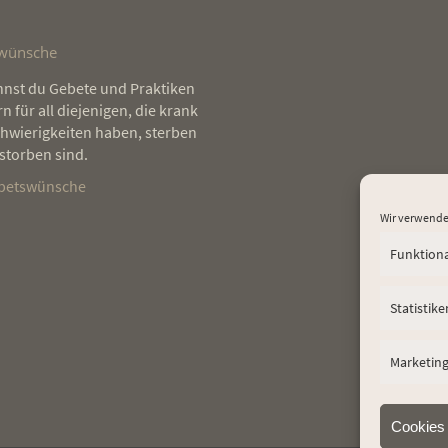
wünsche
elle
nnst du Gebete und Praktiken
Ich habe vor drei Jahren angefangen
Regelmäßig zu meditiere
tter
n für all diejenigen, die krank
zu meditieren und seitdem nie
Vergänglichkeit besser
et –
chwierigkeiten haben, sterben
aufgehört. Warum? Meditation
und dadurch die Schön
ie
storben sind.
bedeutet für mich Freiheit. Und das
Moment zu erkennen. Ic
r die
ist etwas, was ich nirgendwo anders
gelassener und freier 
ebetswünsche
ehr
gefunden habe. Nicht im Kampfsport,
Inneren und damit auch 
Wir verwende
nicht bei meiner Freundin, nicht bei
ich lebe und wie ich mi
gar
Freunden und schon gar nicht in der
Menschen umgehe.
Funktion
n
Schule.
Elena Lustig
Statistike
Nicholas Bauer
Marketin
Cookies 