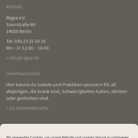
Kontakt
Rigpa e.V.
Soorstraße 85
14050 Berlin
Tel. 030.23 25 50 10
Mo – Fr 12:00 – 16:00
» info@rigpa.de
Gebetswünsche
Hier kannst du Gebete und Praktiken sponsern für all
diejenigen, die krank sind, Schwierigkeiten haben, sterben
oder gestorben sind.
» Zu Gebetswünsche
Testimonials
Wir verwenden Cookies, um unsere Website und unseren Service zu optimieren.