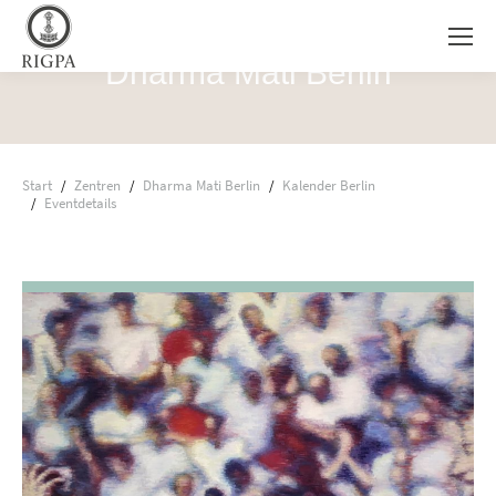
Dharma Mati Berlin
Sie befinden sich hier:
Start
Zentren
Dharma Mati Berlin
Kalender Berlin
Eventdetails