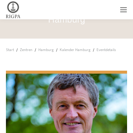
Hamburg
Sie befinden sich hier:
Start
Zentren
Hamburg
Kalender Hamburg
Eventdetails