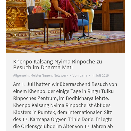
Khenpo Kalsang Nyima Rinpoche zu
Besuch im Dharma Mati
Allgemein
,
Meister*innen
,
Netzwerk
Von
Jana
4. Juli 2019
Am 1. Juli hatten wir überraschend Besuch von
einem Khenpo, der einige Tage in Ringu Tulku
Rinpoches Zentrum, im Bodhicharya lehrte.
Khenpo Kalsang Nyima Rinpoche ist Abt des
Klosters in Rumtek, dem internationalen Sitz
des 17. Karmapa Orgyen Trinle Dorje. Er legte
die Ordensgelübde im Alter von 17 Jahren ab