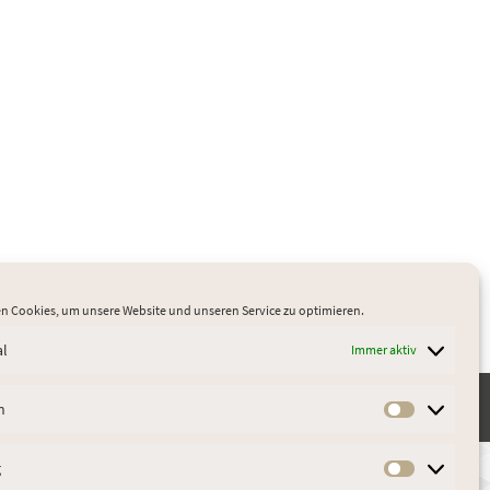
n Cookies, um unsere Website und unseren Service zu optimieren.
al
Immer aktiv
er
Impressum
Datenschutz
AGB
Cookie-Richtlinie (EU)
n
Statistik
g
Marketin