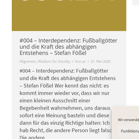
#004 – Interdependenz: Fußballgötter
und die Kraft des abhängigen
Entstehens – Stefan Fößel
Allgemein
,
Wisdom for Society
Von
pr
27. Mai 2020
#004 – Interdependenz: Fußballgötter
und die Kraft des abhängigen Entstehens
– Stefan Fößel Wer kennt das nicht: es
kommt immer wieder vor, dass wir nur
einen kleinen Ausschnitt einer
Begebenheit wahrnehmen, uns daraus
sofort eine Meinung basteln und diese
Wir verwende
dann für das einzig Richtige halten: Ich
hab Recht, die andere Person liegt falsch
Funktion
Die andere…