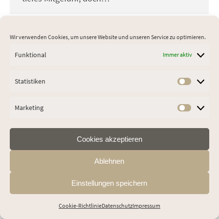
Wir verwenden Cookies, um unsere Website und unseren Service zu optimieren.
Funktional
Immer aktiv
Statistiken
Footermenu
Statist
Marketing
Market
Cookies akzeptieren
Ablehnen
Einstellungen speichern
Cookie-Richtlinie
Datenschutz
Impressum