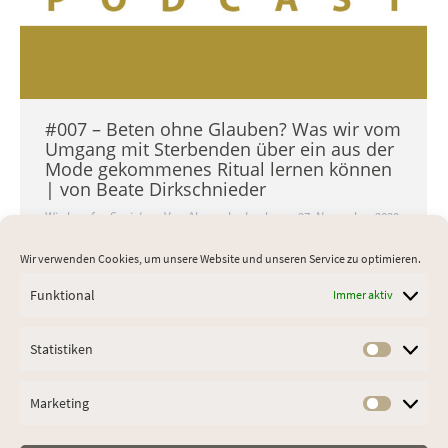
#007 – Beten ohne Glauben? Was wir vom
Umgang mit Sterbenden über ein aus der
Mode gekommenes Ritual lernen können
| von Beate Dirkschnieder
Wisdom for Society
Von
Alexander Lauber
27. November 2020
Beten ohne Glauben? Was wir vom Umgang
Wir verwenden Cookies, um unsere Website und unseren Service zu optimieren.
mit Sterbenden über ein aus der Mode
gekommenes Ritual lernen können | von Beate
Funktional
Immer aktiv
Dirkschnieder Beate Dirkschnieder hat 25
Jahre im Hospiz gearbeitet und weiß: Man
Statistiken
Statist
muss nicht an Gott glauben, um im Angesicht
existenzieller Krisen das Beten zu beginnen.
Marketing
Market
Doch warum sprechen Menschen am
Lebensende plötzlich über…