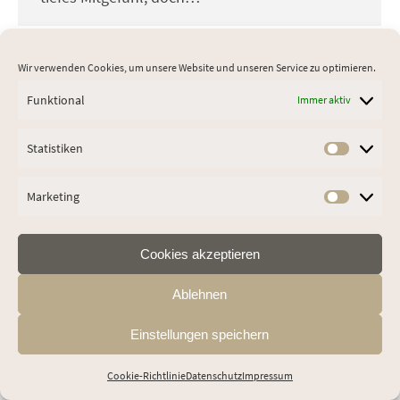
Wir verwenden Cookies, um unsere Website und unseren Service zu optimieren.
Funktional
Immer aktiv
Statistiken
Footermenu
Statist
Marketing
Market
Cookies akzeptieren
Ablehnen
Einstellungen speichern
Cookie-Richtlinie
Datenschutz
Impressum