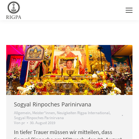
Sogyal Rinpoches Parinirvana
Allgemein
,
Meister*innen
,
Neuigkeiten Rigpa International
,
Sogyal Rinpoches Parinirvana
Von
pr
30. August 2019
In tiefer Trauer müssen wir mitteilen, dass