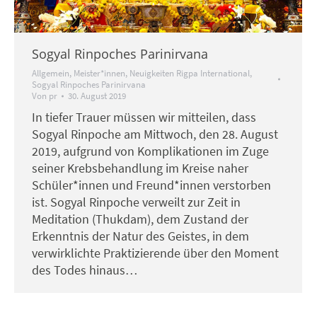
Sogyal Rinpoches Parinirvana
Allgemein
,
Meister*innen
,
Neuigkeiten Rigpa International
,
Sogyal Rinpoches Parinirvana
Von
pr
30. August 2019
In tiefer Trauer müssen wir mitteilen, dass
Sogyal Rinpoche am Mittwoch, den 28. August
2019, aufgrund von Komplikationen im Zuge
seiner Krebsbehandlung im Kreise naher
Schüler*innen und Freund*innen verstorben
ist. Sogyal Rinpoche verweilt zur Zeit in
Meditation (Thukdam), dem Zustand der
Erkenntnis der Natur des Geistes, in dem
verwirklichte Praktizierende über den Moment
des Todes hinaus…