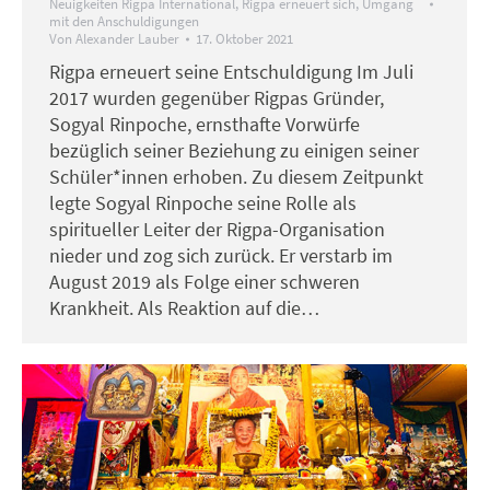
Neuigkeiten Rigpa International
,
Rigpa erneuert sich
,
Umgang
mit den Anschuldigungen
Von
Alexander Lauber
17. Oktober 2021
Rigpa erneuert seine Entschuldigung Im Juli
2017 wurden gegenüber Rigpas Gründer,
Sogyal Rinpoche, ernsthafte Vorwürfe
bezüglich seiner Beziehung zu einigen seiner
Schüler*innen erhoben. Zu diesem Zeitpunkt
legte Sogyal Rinpoche seine Rolle als
spiritueller Leiter der Rigpa-Organisation
nieder und zog sich zurück. Er verstarb im
August 2019 als Folge einer schweren
Krankheit. Als Reaktion auf die…