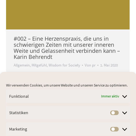
#002 – Eine Herzenspraxis, die uns in
schwierigen Zeiten mit unserer inneren
Weite und Gelassenheit verbinden kann –
Karin Behrendt
Allgemein
,
Mitgefühl
,
Wisdom for Society
Von
pr
1. Mai 2020
Eine Herzenspraxis, die uns in schwierigen
Zeiten mit unserer inneren Weite und
Wir verwenden Cookies, um unsere Website und unseren Service zu optimieren.
Gelassenheit verbinden kann – Karin Behrendt
Willkommen zu unserem Video-Blog Wisdom
Funktional
Immer aktiv
for Society Bei Wisdom for Society geht es
darum einige Grundfragen des Lebens aus
Statistiken
Statist
buddhistischer Sicht zu betrachten. Dazu
nutzen wir einfache angeleitete Meditation und
Marketing
Market
Kontemplation in digitalem Format. In den