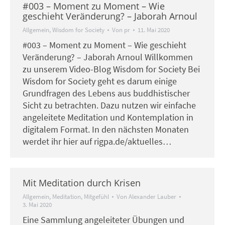
#003 – Moment zu Moment – Wie
geschieht Veränderung? – Jaborah Arnoul
Allgemein
,
Wisdom for Society
Von
pr
11. Mai 2020
#003 – Moment zu Moment – Wie geschieht
Veränderung? – Jaborah Arnoul Willkommen
zu unserem Video-Blog Wisdom for Society Bei
Wisdom for Society geht es darum einige
Grundfragen des Lebens aus buddhistischer
Sicht zu betrachten. Dazu nutzen wir einfache
angeleitete Meditation und Kontemplation in
digitalem Format. In den nächsten Monaten
werdet ihr hier auf rigpa.de/aktuelles…
Mit Meditation durch Krisen
Allgemein
,
Meditation
,
Mitgefühl
Von
Alexander Lauber
3. Mai 2020
Eine Sammlung angeleiteter Übungen und