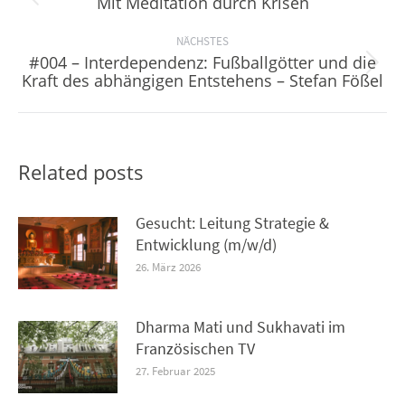
Mit Meditation durch Krisen
Vorheriger
Beitrag:
NÄCHSTES
#004 – Interdependenz: Fußballgötter und die
Nächster
Kraft des abhängigen Entstehens – Stefan Fößel
Beitrag:
Related posts
Gesucht: Leitung Strategie &
Entwicklung (m/w/d)
26. März 2026
Dharma Mati und Sukhavati im
Französischen TV
27. Februar 2025