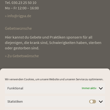
Tel. 030.23 25 50 10
Mo – Fr 12:00 – 16:00
» info@rigpa.de
Gebetswünsche
Hier kannst du Gebete und Praktiken sponsern für all
diejenigen, die krank sind, Schwierigkeiten haben, sterben
oder gestorben sind.
» Zu Gebetswünsche
Testimonials
Wir verwenden Cookies, um unsere Website und unseren Service zu optimieren.
 zu
In wunderbarer Atmosphäre und unter guter Anleitung
Li
Funktional
Immer aktiv
 zu
durfte ich lernen, was Meditation bedeutet und wie ich das in
mi
m
mein Leben integrieren kann. Die Meditation hat mir
Of
geholfen, in mein Leben einzuchecken, also im Hier und
Hi
Statistiken
Statist
Jetzt anzukommen, zu entschleunigen und Achtsamkeit als
Kr