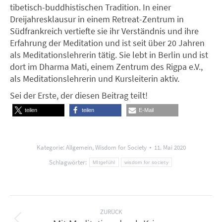
tibetisch-buddhistischen Tradition. In einer
Dreijahresklausur in einem Retreat-Zentrum in
Südfrankreich vertiefte sie ihr Verständnis und ihre
Erfahrung der Meditation und ist seit über 20 Jahren
als Meditationslehrerin tätig. Sie lebt in Berlin und ist
dort im Dharma Mati, einem Zentrum des Rigpa e.V.,
als Meditationslehrerin und Kursleiterin aktiv.
Sei der Erste, der diesen Beitrag teilt!
teilen
teilen
E-Mail
Kategorie:
Allgemein
,
Wisdom for Society
11. Mai 2020
Schlagwörter:
MItgefühl
wisdom for society
Kommentarnavigation
ZURÜCK