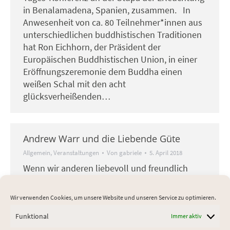
in Benalamadena, Spanien, zusammen. In
Anwesenheit von ca. 80 Teilnehmer*innen aus
unterschiedlichen buddhistischen Traditionen
hat Ron Eichhorn, der Präsident der
Europäischen Buddhistischen Union, in einer
Eröffnungszeremonie dem Buddha einen
weißen Schal mit den acht
glücksverheißenden…
Andrew Warr und die Liebende Güte
Allgemein
,
Veranstaltungen
Von
gabriele
5. April 2018
Wenn wir anderen liebevoll und freundlich
begegnen, fühlen sich diese nicht nur geliebt,
sondern es hilft auch uns selbst dabei, inneres
Wir verwenden Cookies, um unsere Website und unseren Service zu optimieren.
Glück und innere Zufriedenheit zu entfalten //
Funktional
14. Dalai Lama Andrew Warr ist bekannt für
Immer aktiv
seine Erläuterungen und die praktischen