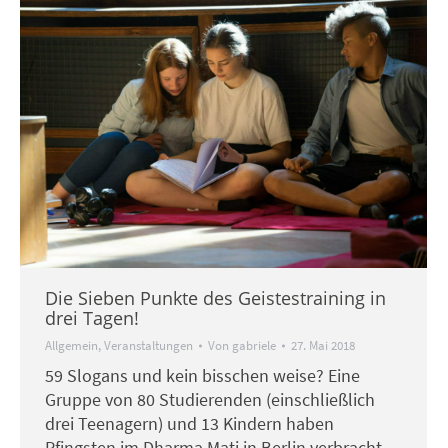
Die Sieben Punkte des Geistestraining in
drei Tagen!
Allgemein
,
Veranstaltungen
Von
gabriele
27. Mai 2018
59 Slogans und kein bisschen weise? Eine
Gruppe von 80 Studierenden (einschließlich
drei Teenagern) und 13 Kindern haben
Pfingsten im Dharma Mati in Berlin verbracht.