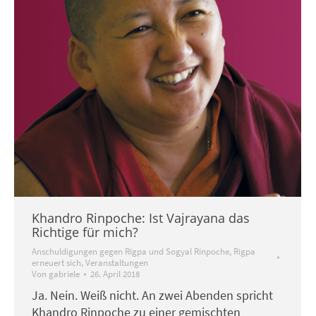
Khandro Rinpoche: Ist Vajrayana das
Richtige für mich?
Anschuldigungen gegen Rigpa und Sogyal Rinpoche
,
Rigpa
erneuert sich
,
Veranstaltungen
Von
gabriele
26. April 2018
Ja. Nein. Weiß nicht. An zwei Abenden spricht
Khandro Rinpoche zu einer gemischten