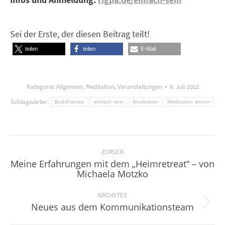
Sei der Erste, der diesen Beitrag teilt!
teilen
teilen
E-Mail
Kategorie:
Allgemein
,
Meditation
,
Veranstaltungen
9. Juli 2022
Schlagwörter:
Buddhismus
einfach sein
Meditation
Meditation lernen
Kommentarnavigation
ZURÜCK
Meine Erfahrungen mit dem „Heimretreat“ – von
Vorheriger
Michaela Motzko
Beitrag:
NÄCHSTES
Neues aus dem Kommunikationsteam
Nächster
Beitrag: