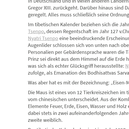
In Deutschland und in vielen anderen Ländern g
Gregor XIII. zurückgeht. Darüber hinaus sin
geregelt. Alles muss schließlich seine Ordnun
Im tibetischen Kalender beziehen sich die Jah
Tsenpo
, dessen Regentschaft im Jahr 127 v.Ch
Nyatri Tsenpo
eine beeindruckende Erscheinu
Augenlider schlossen sich von unten nach obe
Personalien per Gebärdensprache waren die T
Prinz sei direkt aus dem Himmel auf die Erde 
was sich als echter Glücksgriff herausstellte:
N
zufolge, als Emanation des Bodhisattvas Sarv
Was aber hat es mit der Bezeichnung: „Eisen-M
Die Maus ist eines von 12 Tierkreiszeichen im t
vom chinesischen unterscheidet. Aus der Komb
Elemente Feuer, Erde, Eisen, Wasser und Holz e
dabei stets in zwei aufeinanderfolgenden Jah
zweite weiblich.