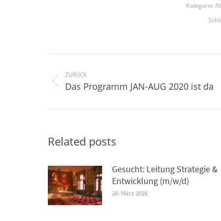
Kategorie:
Al
Schl
Kommentarnavigation
ZURÜCK
Vorheriger
Das Programm JAN-AUG 2020 ist da
Beitrag:
Related posts
Gesucht: Leitung Strategie &
Entwicklung (m/w/d)
26. März 2026