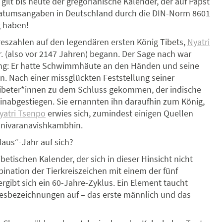
ilt bis heute der gregorianische Kalender, der auf Papst
d Datumsangaben in Deutschland durch die DIN-Norm 8601
g haben!
reszahlen auf den legendären ersten König Tibets,
Nyatri
r. (also vor 2147 Jahren) begann. Der Sage nach war
ng: Er hatte Schwimmhäute an den Händen und seine
n. Nach einer missglückten Feststellung seiner
ibeter*innen zu dem Schluss gekommen, der indische
hinabgestiegen. Sie ernannten ihn daraufhin zum König,
yatri Tsenpo
erwies sich, zumindest einigen Quellen
anivaranavishkambhin.
aus“-Jahr auf sich?
ibetischen Kalender, der sich in dieser Hinsicht nicht
ination der Tierkreiszeichen mit einem der fünf
rgibt sich ein 60-Jahre-Zyklus. Ein Element taucht
resbezeichnungen auf – das erste männlich und das