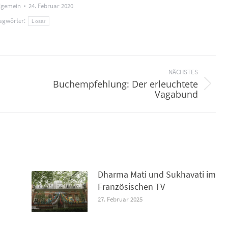
lgemein
24. Februar 2020
agwörter:
Losar
NÄCHSTES
Buchempfehlung: Der erleuchtete
Nächster
Vagabund
Beitrag:
Dharma Mati und Sukhavati im
Französischen TV
27. Februar 2025