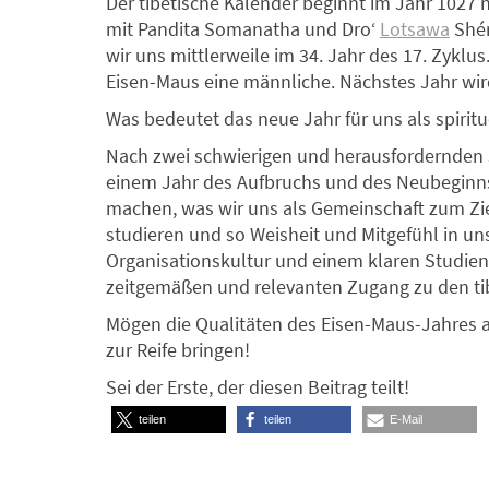
Der tibetische Kalender beginnt im Jahr 1027 
mit Pandita Somanatha und Dro‘
Lotsawa
Shér
wir uns mittlerweile im 34. Jahr des 17. Zyklus.
Eisen-Maus eine männliche. Nächstes Jahr wir
Was bedeutet das neue Jahr für uns als spirit
Nach zwei schwierigen und herausfordernden 
einem Jahr des Aufbruchs und des Neubeginns 
machen, was wir uns als Gemeinschaft zum Zie
studieren und so Weisheit und Mitgefühl in un
Organisationskultur und einem klaren Studie
zeitgemäßen und relevanten Zugang zu den ti
Mögen die Qualitäten des Eisen-Maus-Jahres a
zur Reife bringen!
Sei der Erste, der diesen Beitrag teilt!
teilen
teilen
E-Mail