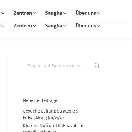
s & Mitmachen
Presse
Kontakt
Search:
Facebook
Instagram
t
Zentren
Sangha
Über uns
page
page
opens
opens
t
Zentren
Sangha
Über uns
in
in
new
new
window
window
Search:
Neueste Beiträge
Gesucht: Leitung Strategie &
Entwicklung (m/w/d)
Dharma Mati und Sukhavati im
Französischen TV