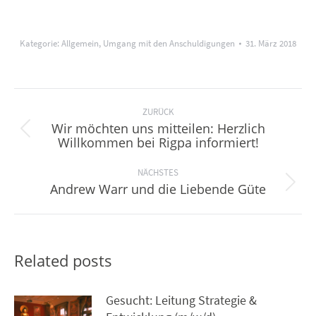
Kategorie:
Allgemein
,
Umgang mit den Anschuldigungen
31. März 2018
Kommentarnavigation
ZURÜCK
Wir möchten uns mitteilen: Herzlich
Vorheriger
Willkommen bei Rigpa informiert!
Beitrag:
NÄCHSTES
Andrew Warr und die Liebende Güte
Nächster
Beitrag:
Related posts
Gesucht: Leitung Strategie &