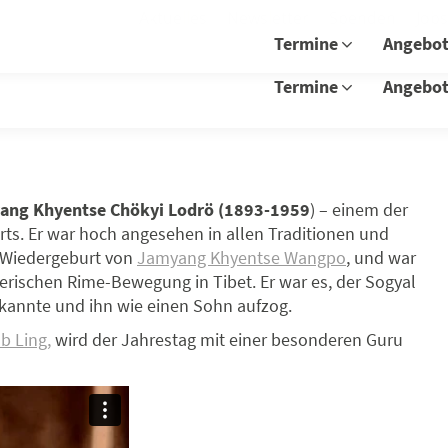
Aktuelles
Newsletter
Spenden
Job
Termine
Angebo
Termine
Angebo
yang Khyentse Chökyi Lodrö
(1893-1959
) – einem der
ts. Er war hoch angesehen in allen Traditionen und
e Wiedergeburt von
Jamyang Khyentse Wangpo
, und war
ererischen Rime-Bewegung in Tibet. Er war es, der Sogyal
kannte und ihn wie einen Sohn aufzog.
b Ling,
wird der Jahrestag mit einer besonderen Guru