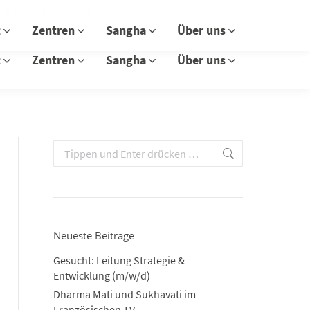
s & Mitmachen
Presse
Kontakt
Search:
Facebook
Instagram
t
Zentren
Sangha
Über uns
page
page
opens
opens
t
Zentren
Sangha
Über uns
in
in
new
new
window
window
Search:
Neueste Beiträge
Gesucht: Leitung Strategie &
Entwicklung (m/w/d)
Dharma Mati und Sukhavati im
Französischen TV