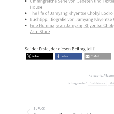
Umfangreiche Serie von Gebeten und Texte
House
The life of Jamyang Khyentse Chökyi Lodrö
Buchtipp: Biografie von Jamyang Khyentse 
Eine Hommage an Jamyang Khyentse Chökyi L
Zam Store
Sei der Erste, der diesen Beitrag teilt!
teilen
teilen
E-Mail
Kategorie:
Allgeme
Schlagwörter:
Buddhismus
Mei
Kommentarnavigation
ZURÜCK