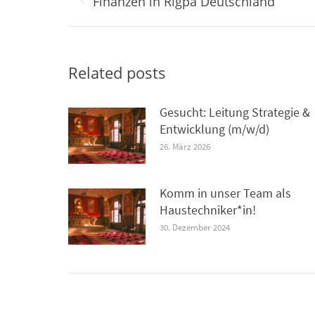
Vorheriger
Finanzen in Rigpa Deutschland
Beitrag:
Related posts
Gesucht: Leitung Strategie &
Entwicklung (m/w/d)
26. März 2026
Komm in unser Team als
Haustechniker*in!
30. Dezember 2024