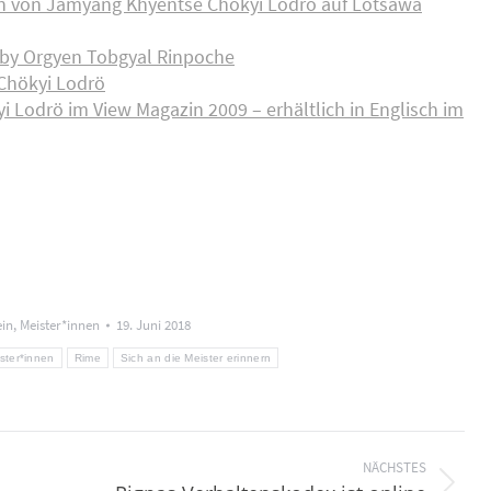
n von Jamyang Khyentse Chökyi Lodrö auf Lotsawa
 by Orgyen Tobgyal Rinpoche
Chökyi Lodrö
odrö im View Magazin 2009 – erhältlich in Englisch im
in
,
Meister*innen
19. Juni 2018
ster*innen
Rime
Sich an die Meister erinnern
NÄCHSTES