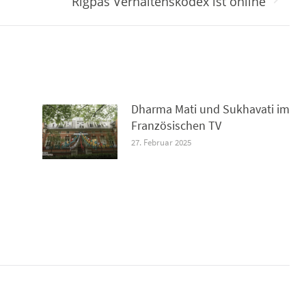
Nächster
Rigpas Verhaltenskodex ist online
Beitrag:
Dharma Mati und Sukhavati im
Französischen TV
27. Februar 2025