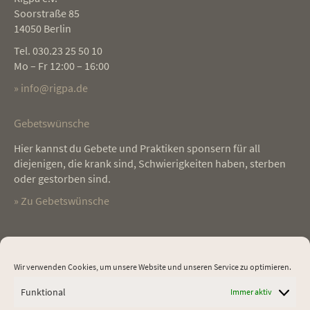
Soorstraße 85
14050 Berlin
Tel. 030.23 25 50 10
Mo – Fr 12:00 – 16:00
» info@rigpa.de
Gebetswünsche
Hier kannst du Gebete und Praktiken sponsern für all
diejenigen, die krank sind, Schwierigkeiten haben, sterben
oder gestorben sind.
» Zu Gebetswünsche
Testimonials
Wir verwenden Cookies, um unsere Website und unseren Service zu optimieren.
 zu
In wunderbarer Atmosphäre und unter guter Anleitung
Li
Funktional
Immer aktiv
 zu
durfte ich lernen, was Meditation bedeutet und wie ich das in
mi