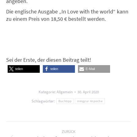
angeben.
Die englische Ausgabe „In Love with the world“ kann
zu einem Preis von 18,50 € bestellt werden.
Sei der Erste, der diesen Beitrag teilt!
teilen
teilen
E-Mail
Kategorie:
Allgemein
30. April 2020
Schlagwörter:
Buchtipp
mingyur rinpoche
Kommentarnavigation
ZURÜCK