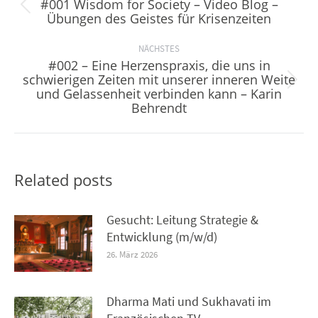
#001 Wisdom for Society – Video Blog –
Vorheriger
Übungen des Geistes für Krisenzeiten
Beitrag:
NÄCHSTES
#002 – Eine Herzenspraxis, die uns in
schwierigen Zeiten mit unserer inneren Weite
Nächster
und Gelassenheit verbinden kann – Karin
Beitrag:
Behrendt
Related posts
Gesucht: Leitung Strategie &
Entwicklung (m/w/d)
26. März 2026
Dharma Mati und Sukhavati im